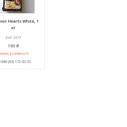
іно Hearts White, 1
кг
3475
190 ₴
емає в наявності
+380 (63) 172-02-35