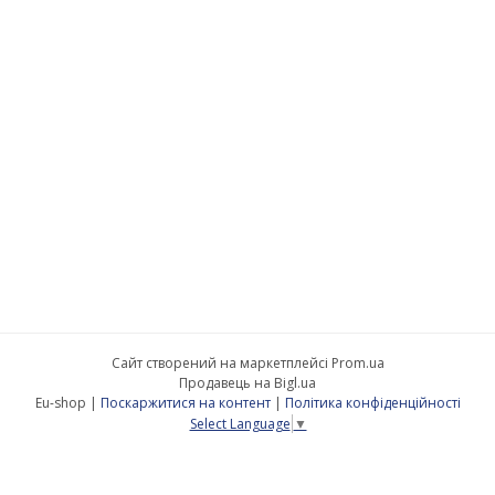
Сайт створений на маркетплейсі
Prom.ua
Продавець на Bigl.ua
Eu-shop |
Поскаржитися на контент
|
Політика конфіденційності
Select Language
▼