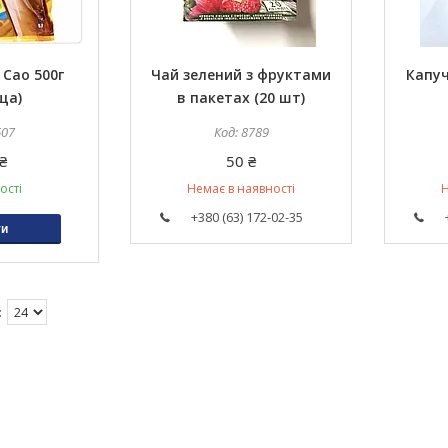
 Cao 500г
Чай зелений з фруктами
Капуч
ща)
в пакетах (20 шт)
607
8789
₴
50 ₴
ості
Немає в наявності
Н
+380 (63) 172-02-35
ти