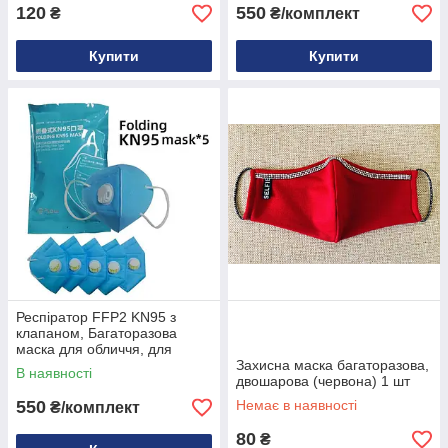
120
550
₴
₴/комплект
Купити
Купити
Респіратор FFP2 KN95 з
клапаном, Багаторазова
маска для обличчя, для
медиків, від вірусів ОРИГІНАЛ
Захисна маска багаторазова,
В наявності
(5 штук)
двошарова (червона) 1 шт
550
Немає в наявності
₴/комплект
80
₴