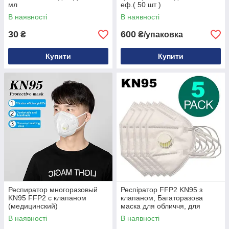
мл
еф.( 50 шт )
В наявності
В наявності
30
600
₴
₴/упаковка
Купити
Купити
Респиратор многоразовый
Респіратор FFP2 KN95 з
KN95 FFP2 с клапаном
клапаном, Багаторазова
(медицинский)
маска для обличчя, для
медиків, від вірусів ОРИГІНАЛ
В наявності
В наявності
(5 штук)