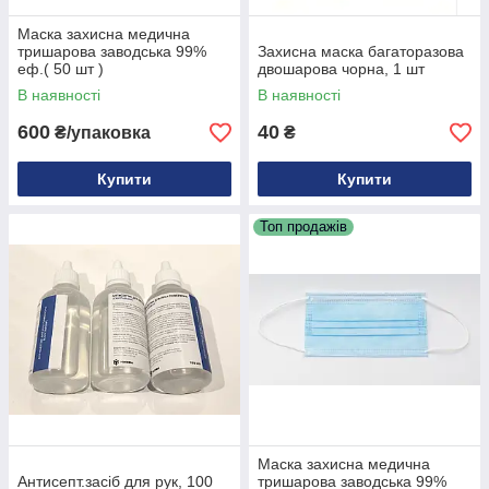
Маска захисна медична
тришарова заводська 99%
Захисна маска багаторазова
еф.( 50 шт )
двошарова чорна, 1 шт
В наявності
В наявності
600
40
₴/упаковка
₴
Купити
Купити
Топ продажів
Маска захисна медична
Антисепт.засіб для рук, 100
тришарова заводська 99%