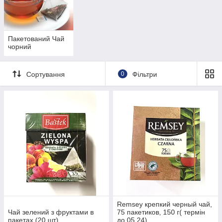
нешкідливим барвником.
У наш час покупцеві не обов'язково обмежувати свої смаки
тільки класичним чорним або зеленим чаєм. Купити найкращі
сорти чаю ви можете в нашому інтернет-магазині.
Пакетований Чай
чорний
Сортування
0
Фільтри
Remsey крепкий черный чай,
Чай зелений з фруктами в
75 пакетиков, 150 г( термін
пакетах (20 шт)
до 05.24)