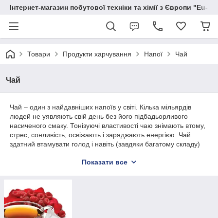
Інтернет-магазин побутової техніки та хімії з Європи "Eu-S
Товари
Продукти харчування
Напої
Чай
Чай
Чай – один з найдавніших напоїв у світі. Кілька мільярдів
людей не уявляють свій день без його підбадьорливого
насиченого смаку. Тонізуючі властивості чаю знімають втому,
стрес, сонливість, освіжають і заряджають енергією. Чай
здатний втамувати голод і навіть (завдяки багатому складу)
продовжити життя. Не випадково його називають «Напоєм
Показати все
довголіття». Завдяки своїм бактерицидним властивостям, чай
знайшов своє застосування в медицині. Бактерицидну дію і
активні речовини, що входять до складу чаю (кофеїн, танін),
благотворно позначаються на роботі серцево-судинної
системи, шлунково-кишкового тракту, органів дихання, чай
стимулює обмін речовин. Він також є природним і абсолютно