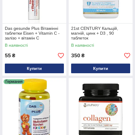
Das gesunde Plus Вітамінні
21st CENTURY Кальцій,
таблетки Eisen + Vitamin C -
магній, цинк + D3 , 90
залізо + вітамін С
таблеток
(Німеччина) 20 шт
В наявності
В наявності
55
350
₴
₴
Купити
Купити
Германия