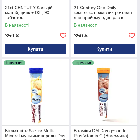
21st CENTURY Кальцій,
21 Century One Daily
магній, цинк + D3 , 90
комплекс поживних речовин
таблеток
для прийому один раз в
день, 100 таблеток
В наявності
В наявності
350
350
₴
₴
Купити
Купити
Германия
Германия
Вітамінні таблетки Multi-
Вітаміни DM Das gesunde
Mineral мультиминералы Das
Plus Vitamin C (Німеччина),