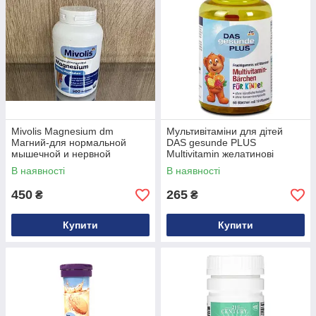
Mivolis Magnesium dm
Мультивітаміни для дітей
Магний-для нормальной
DAS gesunde PLUS
мышечной и нервной
Multivitamin желатинові
функции 300 табл.
ведмедики, 60 шт
В наявності
В наявності
450
265
₴
₴
Купити
Купити