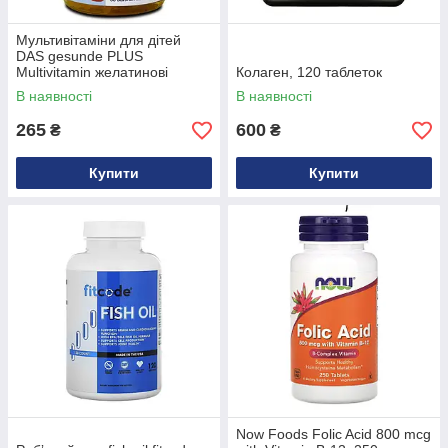
Мультивітаміни для дітей
DAS gesunde PLUS
Multivitamin желатинові
Колаген, 120 таблеток
ведмедики, 60 шт
В наявності
В наявності
265
600
₴
₴
Купити
Купити
Now Foods Folic Acid 800 mcg