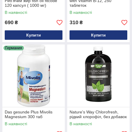
Рибʼячий жир fish oil fitcode
with Vitamin B-12, 250
120 капсул ( 1000 мг)
таблеток
В наявності
В наявності
690
310
₴
₴
Купити
Купити
Германия
Das gesunde Plus Mivolis
Nature's Way Chlorofresh,
Magnesium 300 таб
рідкий хлорофіл, без добавок
В наявності
В наявності