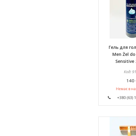
Гель для гол
Men Żel do
Sensitive
9
140 
Немає в на
+380 (63) 