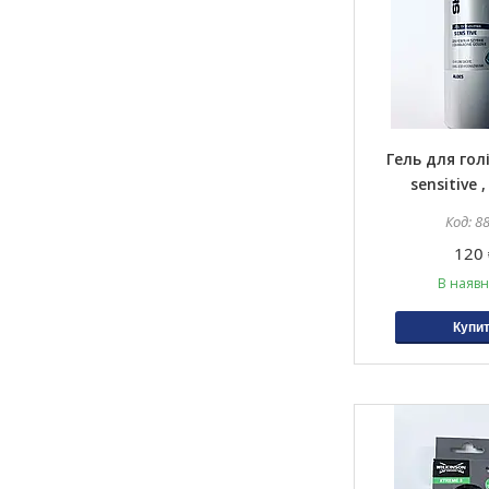
Гель для гол
sensitive 
8
120 
В наявн
Купи