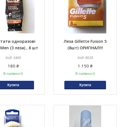
стати одноразові
Леза Gillette Fusion 5
 Men (3 леза) , 8 шт
(8шт) ОРИГІНАЛ!!!
3460
8028
180 ₴
1 150 ₴
В наявності
В наявності
Купити
Купити