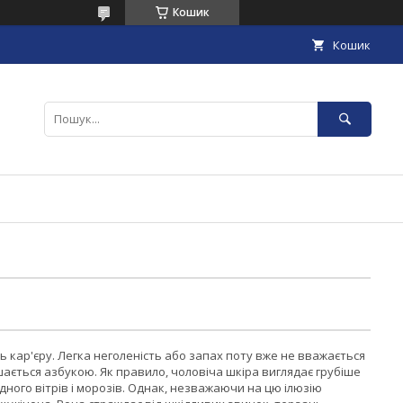
Кошик
Кошик
ть кар'єру. Легка неголеність або запах поту вже не вважається
ається азбукою. Як правило, чоловіча шкіра виглядає грубіше
адного вітрів і морозів. Однак, незважаючи на цю ілюзію