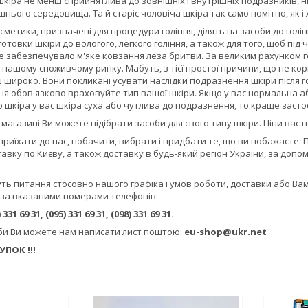
 шкіра не менш сприйнятлива до зовнішніх і внутрішніх подразників, н
нього середовища. Та й старіє чоловіча шкіра так само помітно, як і 
метики, призначені для процедури гоління, ділять на засоби до гоління
готовки шкіри до вологого, легкого гоління, а також для того, щоб під
 це забезпечувало м'яке ковзання леза бритви. За великим рахунком го
нашому споживчому ринку. Мабуть, з тієї простої причини, що не кори
широко. Вони покликані усувати наслідки подразнення шкіри після голі
ління обов'язково враховуйте тип вашої шкіри. Якщо у вас нормальна 
о шкіра у вас шкіра суха або чутлива до подразнення, то краще зас
магазині Ви можете підібрати засоби для свого типу шкіри. Ціни вас п
 приїхати до нас, побачити, вибрати і придбати те, що ви побажаєте. 
тавку по Києву, а також доставку в будь-який регіон України, за доп
ть питання стосовно нашого графіка і умов роботи, доставки або Вам
 за вказаними номерами телефонів:
 331 69 31, (095) 331 69 31, (098) 331 69 31.
оби Ви можете нам написати лист поштою:
eu-shop@ukr.net
ПОК !!!