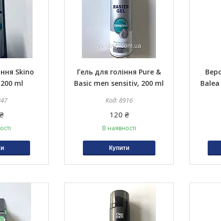
іння Skino
Гель для гоління Pure &
Вер
, 200 ml
Basic men sensitiv, 200 ml
Balea
847
8916
₴
120 ₴
ості
В наявності
ти
Купити