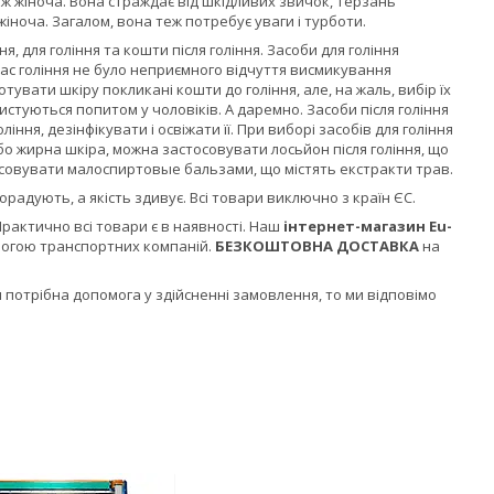
іж жіноча. Вона страждає від шкідливих звичок, терзань
жіноча. Загалом, вона теж потребує уваги і турботи.
, для гоління та кошти після гоління. Засоби для гоління
 час гоління не було неприємного відчуття висмикування
тувати шкіру покликані кошти до гоління, але, на жаль, вибір їх
стуються попитом у чоловіків. А даремно. Засоби після гоління
ння, дезінфікувати і освіжати її. При виборі засобів для гоління
або жирна шкіра, можна застосовувати лосьйон після гоління, що
тосовувати малоспиртовые бальзами, що містять екстракти трав.
орадують, а якість здивує. Всі товари виключно з країн ЄС.
Практично всі товари є в наявності. Наш
інтернет-магазин
Eu-
омогою транспортних компаній.
БЕЗКОШТОВНА ДОСТАВКА
на
 потрібна допомога у здійсненні замовлення, то ми відповімо