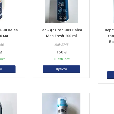
іння Balea
Гель для гоління Balea
Верс
00 мл
Men Fresh 200 ml
гол
Ba
860
2745
₴
150 ₴
ості
В наявності
ти
Купити