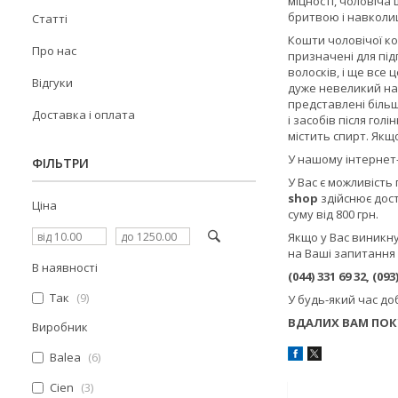
міцності, чоловіча
бритвою і навколиш
Статті
Кошти чоловічої кос
Про нас
призначені для під
волосків, і ще все
Відгуки
дуже невеликий на 
представлені більш 
Доставка і оплата
і засобів після го
містить спирт. Якщ
У нашому інтернет-
ФІЛЬТРИ
У Вас є можливість
shop
здійснює дос
Ціна
суму від 800 грн.
Якщо у Вас виникну
на Ваші запитання
В наявності
(044) 331 69 32, (093)
Так
9
У будь-який час д
ВДАЛИХ ВАМ ПОКУ
Виробник
Balea
6
Cien
3