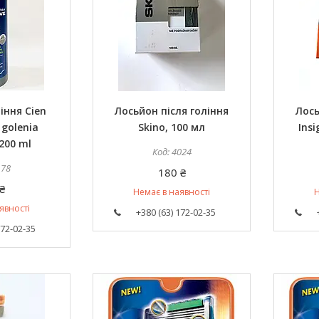
іння Cien
Лосьйон після гоління
Лось
 golenia
Skino, 100 мл
Insi
 200 ml
4024
178
180 ₴
₴
Немає в наявності
Н
явності
+380 (63) 172-02-35
172-02-35