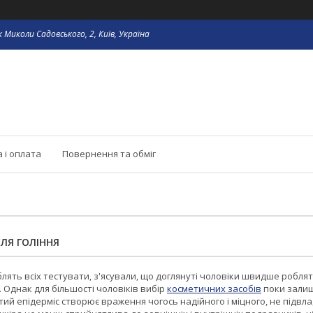
 Миколи Садовського, 2, Київ, Україна
 і оплата
Повернення та обміг
СЛЯ ГОЛІННЯ
блять всіх тестувати, з'ясували, що доглянуті чоловіки швидше робля
 Однак для більшості чоловіків вибір
косметичних засобів
поки залиш
стий епідерміс створює враження чогось надійного і міцного, не підвл