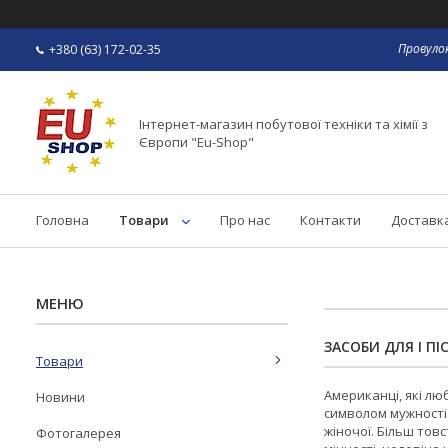
Провулок
+380 (63) 172-02-35
Інтернет-магазин побутової техніки та хімії з
Європи "Eu-Shop"
Головна
Товари
Про нас
Контакти
Доставка
ЗАСОБИ ДЛЯ І ПІ
Товари
Американці, які лю
Новини
символом мужності.
жіночої. Більш тов
Фотогалерея