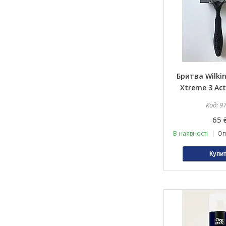
Бритва Wilki
Xtreme 3 Act
9
65 
В наявності
Оп
Купи