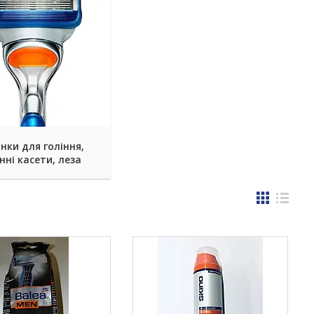
нки для гоління,
нні касети, леза