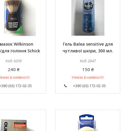
мазок Wilkinson
Гель Balea sensitive для
/для гоління Schick
чутливої шкіри, 300 мл.
4209
2647
240 ₴
150 ₴
емає в наявності
Немає в наявності
+380 (63) 172-02-35
+380 (63) 172-02-35