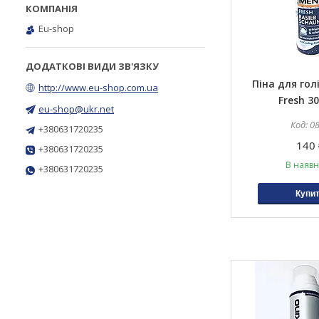
Eu-shop
Піна для гол
http://www.eu-shop.com.ua
Fresh 3
eu-shop@ukr.net
0
+380631720235
140 
+380631720235
В наявн
+380631720235
Купи