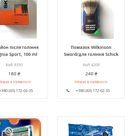
йон після гоління
Помазок Wilkinson
gnia Sport, 100 ml
Sword/для гоління Schick
9350
4209
180 ₴
240 ₴
емає в наявності
Немає в наявності
+380 (63) 172-02-35
+380 (63) 172-02-35