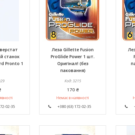
 верстат
Леза Gillette Fusion
Лез
й станок
ProGlide Power 1 шт.
rd Pronto 1
Оригінал! (без
п
паковання)
029
3215
₴
170 ₴
явності
Немає в наявності
Н
172-02-35
+380 (63) 172-02-35