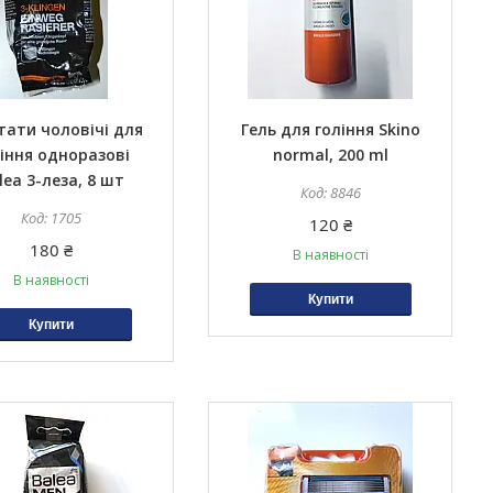
тати чоловічі для
Гель для гоління Skino
іння одноразові
normal, 200 ml
lea 3-леза, 8 шт
8846
1705
120 ₴
180 ₴
В наявності
В наявності
Купити
Купити