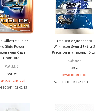
а Gillette Fusion
Станки одноразові
ProGlide Power
Wilkinson Sword Extra 2
аковання 6 шт.
Precision в упаковці 5 шт
Оригінал!
6058
3216
90 ₴
850 ₴
Немає в наявності
емає в наявності
+380 (63) 172-02-35
+380 (63) 172-02-35