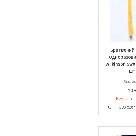
Бритвений
Одноразови
Wilkinson Swo
шт
8
10 
Немає в на
+380 (63) 