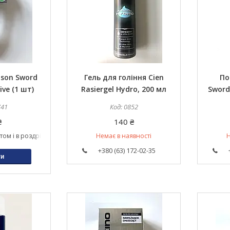
nson Sword
Гель для гоління Cien
По
ive (1 шт)
Rasiergel Hydro, 200 мл
Sword
741
0852
₴
140 ₴
том і в роздріб
Немає в наявності
Н
+380 (63) 172-02-35
ти