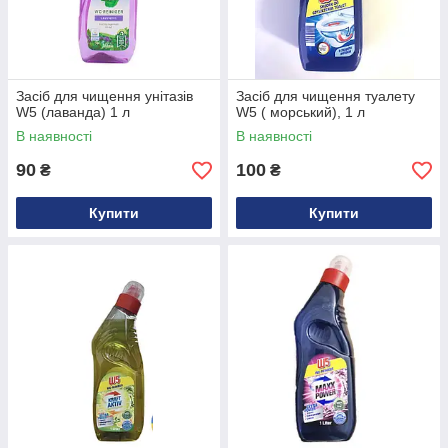
Засіб для чищення унітазів
Засіб для чищення туалету
W5 (лаванда) 1 л
W5 ( морський), 1 л
В наявності
В наявності
90
100
₴
₴
Купити
Купити