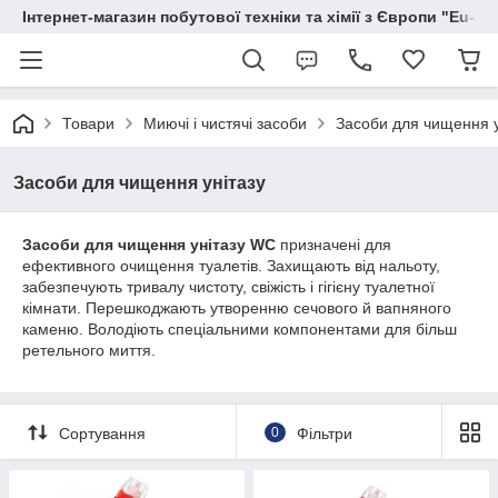
Інтернет-магазин побутової техніки та хімії з Європи "Eu-S
Товари
Миючі і чистячі засоби
Засоби для чищення у
Засоби для чищення унітазу
Засоби для чищення унітазу
WC
призначені для
ефективного очищення туалетів. Захищають від нальоту,
забезпечують тривалу чистоту, свіжість і гігієну туалетної
кімнати. Перешкоджають утворенню сечового й вапняного
каменю. Володіють спеціальними компонентами для більш
ретельного миття.
Сортування
0
Фільтри