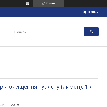
Кошик
Кошик
ля очищення туалету (лимон), 1 л
айті — 200 ₴