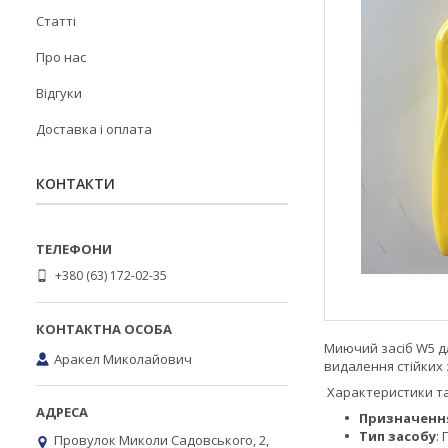
Статті
Про нас
Відгуки
Доставка і оплата
КОНТАКТИ
+380 (63) 172-02-35
Миючий засіб W5 дл
Аракел Миколайович
видалення стійких 
Характеристики та
Призначенн
Тип засобу
: 
Провулок Миколи Садовського, 2,