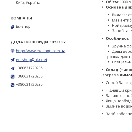
Об'єм
: 1000 мл
Київ, Україна
Основна дія
:
Видаляє ст
Має антиб
Нейтраліз
Eu-shop
Запобігає
Особливост
Зручна фор
http://www.eu-shop.com.ua
Деякі верс
розкладають
eu-shop@ukr.net
Спеціальна
+380631720235
Склад (типо
(зокрема
лимо
+380631720235
Спосіб Засто
+380631720235
Піднявши криш
Залиште засіб
Якщо необхід
Змийте водо
Засіб забезпе