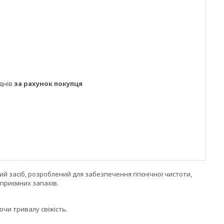
днів
за рахунок покупця
 засіб, розроблений для забезпечення гігієнічної чистоти,
еприємних запахів.
ючи тривалу свіжість.