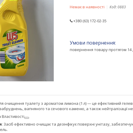
Немає в наявності
Код:
0883
+380 (63) 172-02-35
повернення товару протягом 14 
я очищення туалету з ароматом лимона (1 л) — це ефективний гелевий
забруднень, вапняного та сечового каменю, а також нейтралізації н
 Властивості
я
: Засіб ефективно очищає та дезінфікує поверхні унітазу, забезпечу
Гель.