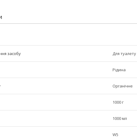
И
ння засобу
Для туалету
Рідина
у
Органічне
1000 г
1000 мл
W5