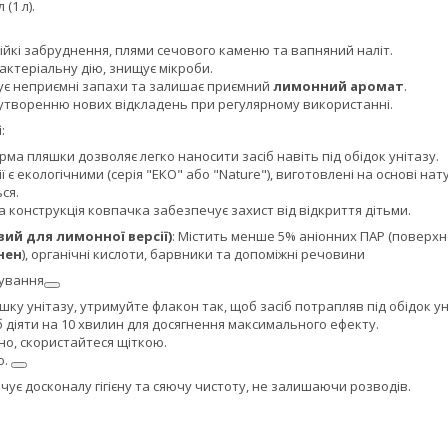
 (1 л).
ійкі забруднення, плями сечового каменю та вапняний наліт.
актеріальну дію, знищує мікроби.
ує неприємні запахи та залишає приємний
лимонний аромат
.
 утворенню нових відкладень при регулярному використанні.
і
:
ма пляшки дозволяє легко наносити засіб навіть під обідок унітазу.
ії є екологічними (серія "ЕКО" або "Nature"), виготовлені на основі 
ся.
 конструкція ковпачка забезпечує захист від відкриття дітьми.
вий для лимонної версії)
: Містить менше 5% аніонних ПАР (поверх
нен
), органічні кислоти, барвники та допоміжні речовини
сування
ку унітазу, утримуйте флакон так, щоб засіб потрапляв під обідок ун
 діяти на 10 хвилин для досягнення максимального ефекту.
но, скористайтеся щіткою.
ю.
чує досконалу гігієну та сяючу чистоту, не залишаючи розводів.