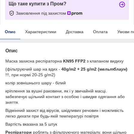
Що таке купити з Пром?
Замовлення під захистом
Опис
Характеристики
Доставка
Оплата
Умови п
Опис
Маска захисна респіраторна
KN95 FFP2
з клапаном видиху
(фільтруючий шар на вдих -
40g/m2 + 25 g/m2 (м
ельтблаун
)
!!!, при нормі 20-25 g/m2)
колір зовнішнього шару - білий
кріплення за вушні раковини, як і у звичайній масці.
забезпечує щільний контакт з особою і швидке одягання або
зняття.
Відмінний захист від вірусів, шкідливих речовин і можливість
легко дихати при будь-якій температурі повітря
Вартість вказана за 5 штук
Респіратори
роблять з фільтруючого матеріалу, вони щільно