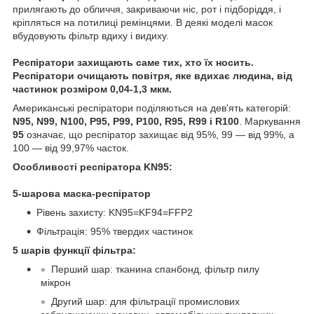
прилягають до обличчя, закриваючи ніс, рот і підборіддя, і
кріпляться на потилиці ремінцями. В деякі моделі масок
вбудовують фільтр вдиху і видиху.
Респіратори захищають саме тих, хто їх носить.
Респіратори очищають повітря, яке вдихає людина, від
частинок розміром 0,04-1,3 мкм.
Американські респіратори поділяються на дев'ять категорій:
N95, N99, N100, P95, P99, P100, R95, R99 і R100
. Маркування
95
означає, що респіратор захищає від 95%, 99 — від 99%, а
100 — від 99,97% часток.
Особливості респіратора KN95:
5-шарова маска-респіратор
Рівень захисту: KN95=KF94=FFP2
Фільтрація: 95% твердих частинок
5 шарів функції фільтра:
Перший шар: тканина спанбонд, фільтр пилу
мікрон
Другий шар: для фільтрації промислових