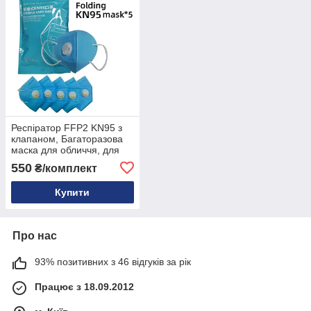
Респіратор FFP2 KN95 з
клапаном, Багаторазова
маска для обличчя, для
медиків, від вірусів
550
₴/комплект
ОРИГІНАЛ (5 штук)
Купити
Про нас
93% позитивних з 46 відгуків за рік
Працює з 18.09.2012