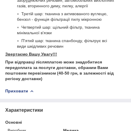
забруднюючих речовин, автомобільних вихлопних
газів, вторинного диму, пилку, алергії
Третій шар: тканина з активованого вуглецю,
бензол - функція фільтрації пилу мікронною
Четвертий шар: щільний фільтр, тканина
мінімальної в'язки
П'ятий шар: тканина спанбонду, фільтрує всі
види шкідливих речовин
Звертаємо Вашу Увагу!!!
При відправці післяплатою може знадобитися
передоплата за послуги доставки, обраним Вами
поштовим перевізником (40-50 грн, в залежності від
регіону доставки)
Приховати
Характеристики
Основні
Виробник
Медика