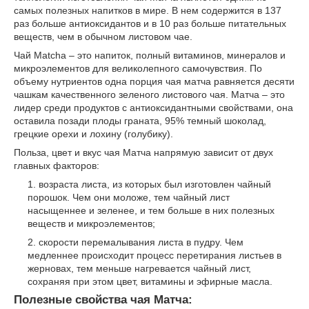
самых полезных напитков в мире. В нем содержится в 137
раз больше антиоксидантов и в 10 раз больше питательных
веществ, чем в обычном листовом чае.
Чай Matcha – это напиток, полный витаминов, минералов и
микроэлементов для великолепного самочувствия. По
объему нутриентов одна порция чая матча равняется десяти
чашкам качественного зеленого листового чая. Матча – это
лидер среди продуктов с антиоксидантными свойствами, она
оставила позади плоды граната, 95% темный шоколад,
грецкие орехи и лохину (голубику).
Польза, цвет и вкус чая Матча напрямую зависит от двух
главных факторов:
возраста листа, из которых был изготовлен чайный
порошок. Чем они моложе, тем чайный лист
насыщеннее и зеленее, и тем больше в них полезных
веществ и микроэлементов;
скорости перемалывания листа в пудру. Чем
медленнее происходит процесс перетирания листьев в
жерновах, тем меньше нагревается чайный лист,
сохраняя при этом цвет, витамины и эфирные масла.
Полезные свойства чая Матча: