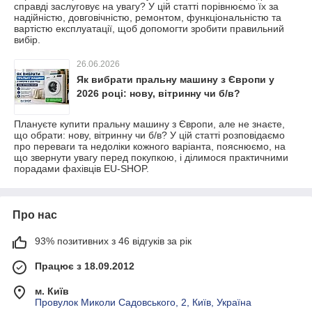
справді заслуговує на увагу? У цій статті порівнюємо їх за
надійністю, довговічністю, ремонтом, функціональністю та
вартістю експлуатації, щоб допомогти зробити правильний
вибір.
26.06.2026
Як вибрати пральну машину з Європи у
2026 році: нову, вітринну чи б/в?
Плануєте купити пральну машину з Європи, але не знаєте,
що обрати: нову, вітринну чи б/в? У цій статті розповідаємо
про переваги та недоліки кожного варіанта, пояснюємо, на
що звернути увагу перед покупкою, і ділимося практичними
порадами фахівців EU-SHOP.
Про нас
93% позитивних з 46 відгуків за рік
Працює з 18.09.2012
м. Київ
Провулок Миколи Садовського, 2, Київ, Україна