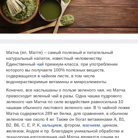
Матча (яп. Маття) – самый полезный и питательный
натуральный напиток, известный человечеству.
Единственный
чай
премиум-класса, при употреблении
которого вы получаете 100% полезных веществ,
содержащихся в чайном листе, в том числе
водонерастворимые витамины и микроэлементы.
Конечно, все наслышаны о пользе зеленого чая, но Матча
превосходит зеленый чай в разы. Одна чашка пудрового
зеленого чая Матча по силе воздействия равносильна 10
чашкам обычного листового зеленого чая. В ½ чайной ложке
Матча содержится 289 мг белка, для сравнения, в обычном
зеленом чае около 4 мг. Также он богат витаминами А, B1,
B2, B6, C, Е, P, K,
кальцием
, фтором,
магнием
, цинком,
железом, йодом и пр. Благодаря уникальной обработке и
технологии изготовления чай Матча является одним из