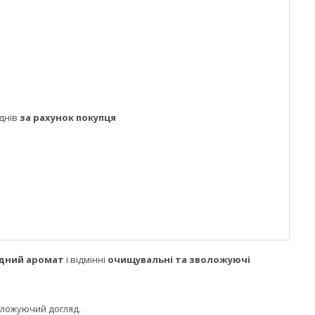
днів
за рахунок покупця
ідний аромат
і відмінні
очищувальні та зволожуючі
оложуючий догляд.