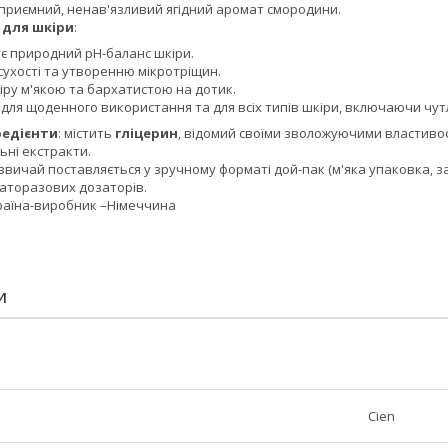
є приємний, ненав'язливий ягідний аромат смородини.
 для шкіри
:
є природний pH-баланс шкіри.
сухості та утворенню мікротріщин.
іру м'якою та бархатистою на дотик.
 для щоденного використання та для всіх типів шкіри, включаючи чут
редієнти
: містить
гліцерин
, відомий своїми зволожуючими властиво
ьні екстракти.
азвичай поставляється у зручному форматі дой-пак (м'яка упаковка, з
аторазових дозаторів.
країна-виробник –Німеччина
И
Cien