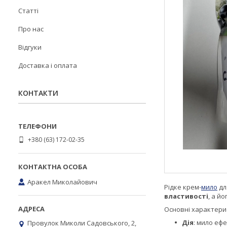
Статті
Про нас
Відгуки
Доставка і оплата
КОНТАКТИ
+380 (63) 172-02-35
Аракел Миколайович
Рідке крем-
мило
дл
властивості
, а й
Основні характери
Дія
: мило еф
Провулок Миколи Садовського, 2,