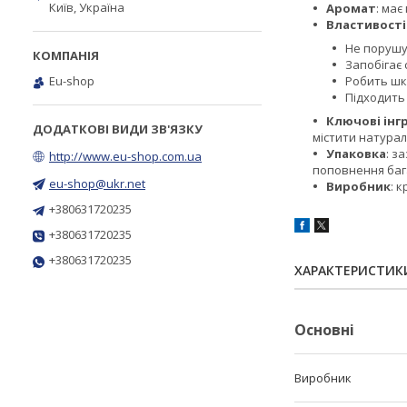
Київ, Україна
Аромат
: ма
Властивості
Не порушу
Запобігає 
Eu-shop
Робить шк
Підходить
Ключові інг
містити натурал
Упаковка
: з
http://www.eu-shop.com.ua
поповнення баг
eu-shop@ukr.net
Виробник
: 
+380631720235
+380631720235
+380631720235
ХАРАКТЕРИСТИК
Основні
Виробник