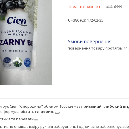
Немає в наявності
Код:
6599
+380 (63) 172-02-35
повернення товару протягом 14 
я рук Cien "Смородина" об'ємом 1000 мл має
приємний глибокий яг
ого формула містить
гліцерин
.
стики та переваги
ективно очищає шкіру рук від забруднень і одночасно забезпечує зв