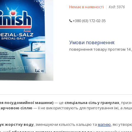
Немає в наявності
Код:
5976
+380 (63) 172-02-35
повернення товару протягом 14 
 для посудомийної машини)
— це
спеціальна сіль у гранулах
, приз
 харчовою сіллю
— її не використовують для приготування їжі, а ли
ує жорстку воду
, зменшуючи кількість кальцію та
магнію
, які утво