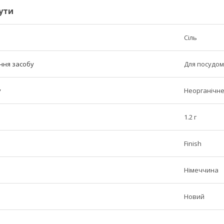
ути
Сіль
ння засобу
Для посудо
у
Неорганічн
1.2 г
Finish
Німеччина
Новий