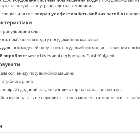
а, щоб
вбудована система пом’якшення води
у посудомийці могла
одів на посуді та внутрішніх деталях машини.
 спеціальної солі
покращує ефективність мийних засобів
і продов
рактеристики
г (гранульована сіль)
ння:
пом’якшення води у посудомийних машинах
 для:
всіх моделей побутових посудомийних машин із соляним відсі
й виробляється:
у Німеччині під брендом Finish/Calgonit
товувати
к для солі внизу посудомийної машини.
потрібного рівня.
ревіряй і додавай сіль, коли індикатор на панелі це показує.
йна кухонна сіль не підходить — вона може містити домішки, які з
И