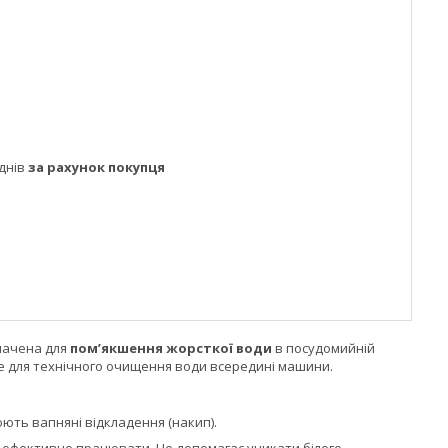
днів
за рахунок покупця
начена для
пом’якшення жорсткої води
в посудомийній
ше для технічного очищення води всередині машини.
рюють вапняні відкладення (накип).