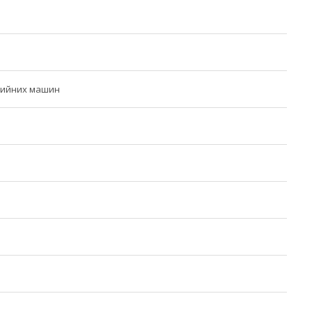
мийних машин
е