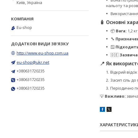
Вона потрібн
Київ, Україна
нальоту та розв
Використання
🧴 Основні ха
Eu-shop
📦
Вага:
1,2 к
🔧
Призначе
🪟
Підходить
http://www.eu-shop.com.ua
🇩🇪
Зазвича
eu-shop@ukr.net
📍 Як викорис
+380631720235
Відкрий відсі
+380631720235
Засип сіль до 
+380631720235
Періодично пе
💡
Важливо:
звича
ХАРАКТЕРИСТИК