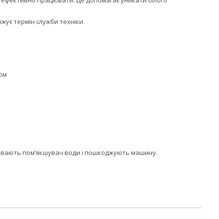
 ефективно працювати. Це допомагає уникати білого
жує термін служби техніки.
ком
абивають пом’якшувач води і пошкоджують машину.