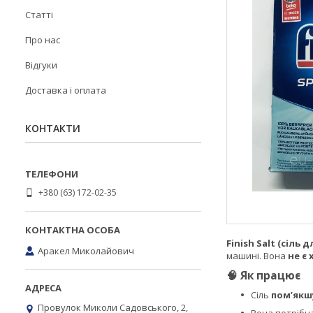
Статті
Про нас
Відгуки
Доставка і оплата
КОНТАКТИ
+380 (63) 172-02-35
Finish Salt (сіль
Аракел Миколайович
машині. Вона
не є
🧠 Як працює
Сіль
пом’якш
Провулок Миколи Садовського, 2,