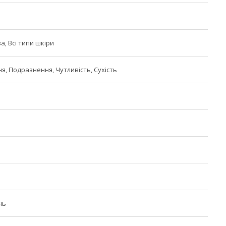
а, Всі типи шкіри
, Подразнення, Чутливість, Сухість
нь