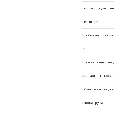
Тип засобу для ду
Тип шкіри
Проблема і стан шк
Дія
Призначення і рез
Класифікація косм
Область застосува
Вікова група