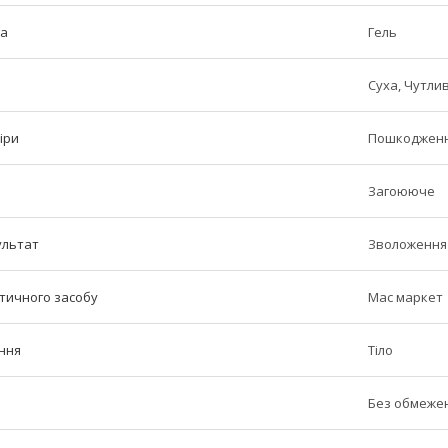
ша
Гель
Суха, Чутлив
іри
Пошкодження
Загоююче
ультат
Зволоження
етичного засобу
Мас маркет
ння
Тіло
Без обмеже