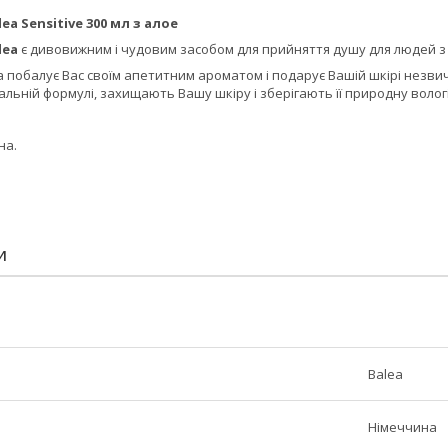
ea Sensitive 300 мл з алое
lea
є дивовижним і чудовим засобом для прийняття душу для людей з
 побалує Вас своїм апетитним ароматом і подарує Вашій шкірі незвичайн
кальній формулі, захищають Вашу шкіру і зберігають її природну вологі
на.
И
Balea
Німеччина