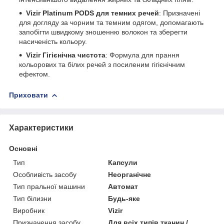
Vizir Platinum PODS для темних речей
: Призначені
для догляду за чорним та темним одягом, допомагають
запобігти швидкому зношенню волокон та зберегти
насиченість кольору.
Vizir Гігієнічна чистота
: Формула для прання
кольорових та білих речей з посиленим гігієнічним
ефектом.
Приховати
Характеристики
Основні
Тип
Капсули
Особливість засобу
Неорганічне
Тип пральної машини
Автомат
Тип білизни
Будь-яке
Виробник
Vizir
Призначення засобу
Для всіх типів тканин /