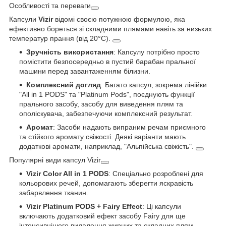
Особливості та переваги
Капсули
Vizir
відомі своєю потужною формулою, яка
ефективно бореться зі складними плямами навіть за низьких
температур прання (від 20°C).
Зручність використання
: Капсулу потрібно просто
помістити безпосередньо в пустий барабан пральної
машини перед завантаженням білизни.
Комплексний догляд
: Багато капсул, зокрема лінійки
"All in 1 PODS" та "Platinum Pods", поєднують функції
прального засобу, засобу для виведення плям та
ополіскувача, забезпечуючи комплексний результат.
Аромат
: Засоби надають випраним речам приємного
та стійкого аромату свіжості. Деякі варіанти мають
додаткові аромати, наприклад, "Альпійська свіжість".
Популярні види капсул Vizir
Vizir Color All in 1 PODS
: Спеціально розроблені для
кольорових речей, допомагають зберегти яскравість
забарвлення тканин.
Vizir Platinum PODS + Fairy Effect
: Ці капсули
включають додатковий ефект засобу Fairy для ще
інтенсивнішого видалення жирних та складних плям.