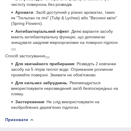
чистоту поверхонь без розводів.
Аромати
: Засіб доступний у різних ароматах, таких
як "Тюльпан та лічі" (Tulip & Lychee) або "Весняні квіти"
(Spring Flowers).
Антибактеріальний ефект
: Деякі варіанти засобу
мають антибактеріальну функцію, що допомагає
знищувати шкідливі мікроорганізми на поверхні підлоги.
Спосіб застосування
Для звичайного прибирання
: Розведіть 2 ковпачки
засобу на 5 літрів теплої води. Отриманим розчином
промийте поверхні. Змивати не обов'язково.
Для сильних забруднень
: Рекомендується
використовувати нерозведений засіб безпосередньо на
пляму.
Застереження
: Не слід використовувати на
необроблених дерев'яних підлогах.
Приховати