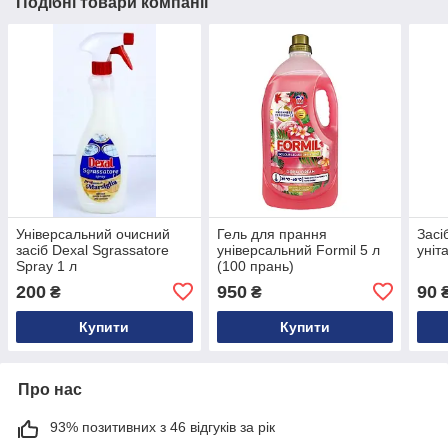
Подібні товари компанії
Універсальний очисний
Гель для прання
Засі
засіб Dexal Sgrassatore
універсальний Formil 5 л
уніт
Spray 1 л
(100 прань)
200
950
90
₴
₴
Купити
Купити
Про нас
93% позитивних з 46 відгуків за рік