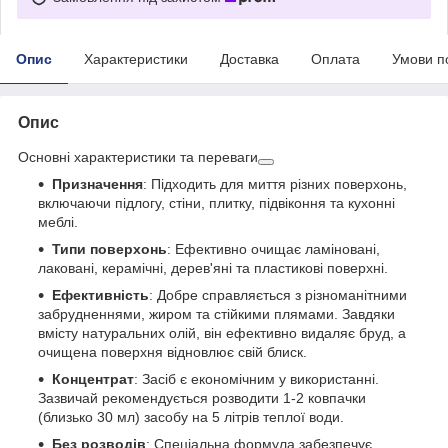
Опис
Характеристики
Доставка
Оплата
Умови п
Опис
Основні характеристики та переваги
Призначення
: Підходить для миття різних поверхонь,
включаючи підлогу, стіни, плитку, підвіконня та кухонні
меблі.
Типи поверхонь
: Ефективно очищає ламіновані,
лаковані, керамічні, дерев'яні та пластикові поверхні.
Ефективність
: Добре справляється з різноманітними
забрудненнями, жиром та стійкими плямами. Завдяки
вмісту натуральних олій, він ефективно видаляє бруд, а
очищена поверхня відновлює свій блиск.
Концентрат
: Засіб є економічним у використанні.
Зазвичай рекомендується розводити 1-2 ковпачки
(близько 30 мл) засобу на 5 літрів теплої води.
Без розводів
: Спеціальна формула забезпечує