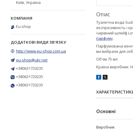
Київ, Україна
Опис
Туалетна вода Sudd
Eu-shop
експресивність і кр
чарівний шлейф Lov
парфуму
.
Парфумована жіноч
http://www.eu-shop.com.ua
ви вибрали для се
Об'єм 75 мл
eu-shop@ukr.net
Країна виробник: 
+380631720235
+380631720235
+380631720235
ХАРАКТЕРИСТИК
Основні
Виробник