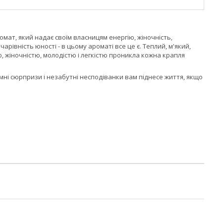
омат, який надає своїм власницям енергію, жіночність,
арівність юності - в цьому ароматі все це є. Теплий, м'який,
ю, жіночністю, молодістю і легкістю проникла кожна крапля
ні сюрпризи і незабутні несподіванки вам піднесе життя, якщо