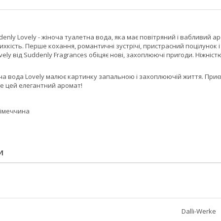
enly Lovely - жіноча туалетна вода, яка має повітряний і вабливий ар
ихкість. Перше кохання, романтичні зустрічі, пристрасний поцілунок і ч
ely від Suddenly Fragrances обіцяє нові, захоплюючі пригоди. Ніжніст
а вода Lovely малює картинку запальною і захоплюючій життя. Приєм
бе цей елегантний аромат!
Німеччина
И
Dalli-Werke