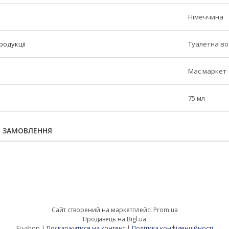
Німеччина
родукції
Туалетна в
Мас маркет
75 мл
Я ЗАМОВЛЕННЯ
Сайт створений на маркетплейсі
Prom.ua
Продавець на Bigl.ua
Eu-shop |
Поскаржитися на контент
|
Політика конфіденційності