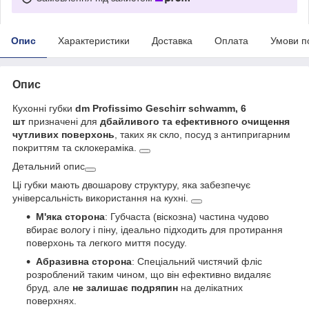
Опис
Характеристики
Доставка
Оплата
Умови п
Опис
Кухонні губки
dm Profissimo Geschirr schwamm, 6
шт
призначені для
дбайливого та ефективного очищення
чутливих поверхонь
, таких як скло, посуд з антипригарним
покриттям та склокераміка.
Детальний опис
Ці губки мають двошарову структуру, яка забезпечує
універсальність використання на кухні.
М'яка сторона
: Губчаста (віскозна) частина чудово
вбирає вологу і піну, ідеально підходить для протирання
поверхонь та легкого миття посуду.
Абразивна сторона
: Спеціальний чистячий фліс
розроблений таким чином, що він ефективно видаляє
бруд, але
не залишає подряпин
на делікатних
поверхнях.