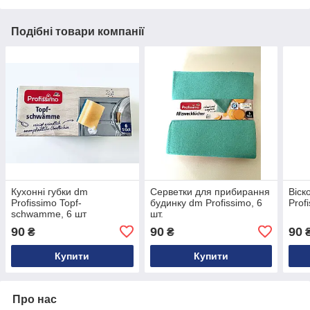
Подібні товари компанії
Кухонні губки dm
Серветки для прибирання
Віск
Profissimo Topf-
будинку dm Profissimo, 6
Prof
schwamme, 6 шт
шт.
90
90
90
₴
₴
Купити
Купити
Про нас