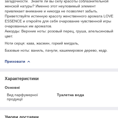
загадочности. Знаете ли вы силу красоты соблазнительной
женской натуры? Именно этот неуловимый элемент
привлекает внимание и никогда не позволяет забыть.
Приветствуйте истинную красоту женственного аромата LOVE
ESSENCE и откройте для себя очарование чувственной игры
очарованных им ароматов.
Аккорды: Верхние ноты: розовый перец, груша, апельсиновый
цвет.
Ноти серця: кава, жасмин, горкий мигдаль,
Базовые ноты: ваниль, пачули, кашемировое дерево, кедр.
Приховати
Характеристики
Основні
Вид парфумерної
Туалетна вода
продукції
Умови доставки