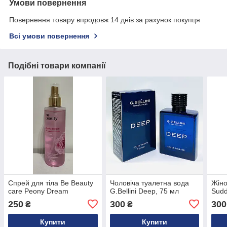
Умови повернення
Повернення товару впродовж 14 днів за рахунок покупця
Всі умови повернення
Подібні товари компанії
Спрей для тіла Be Beauty
Чоловіча туалетна вода
Жіно
care Peony Dream
G.Bellini Deep, 75 мл
Sudd
250
300
300
₴
₴
Купити
Купити