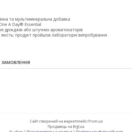
інна та мультимінеральна добавка
One A Day® Essential
ня дріжджів або штучних ароматизаторів
 якість: продукт пройшов лабораторні випробування
Я ЗАМОВЛЕННЯ
Сайт створений на маркетплейсі
Prom.ua
Продавець на Bigl.ua
Eu-shop |
Поскаржитися на контент
|
Політика конфіденційності