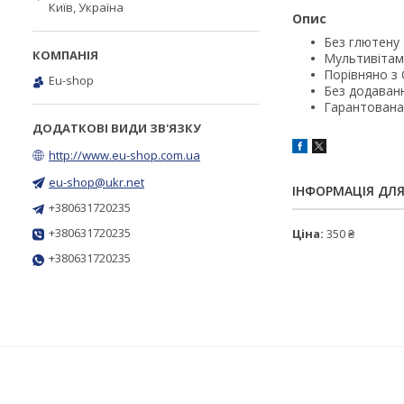
Київ, Україна
Опис
Без глютену
Мультивітам
Порівняно з 
Eu-shop
Без додаван
Гарантована
http://www.eu-shop.com.ua
eu-shop@ukr.net
ІНФОРМАЦІЯ ДЛ
+380631720235
+380631720235
Ціна:
350 ₴
+380631720235