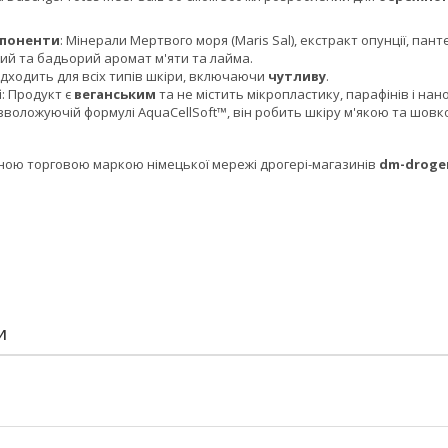
мпоненти
: Мінерали Мертвого моря (Maris Sal), екстракт опунції, пант
жий та бадьорий аромат м'яти та лайма.
Підходить для всіх типів шкіри, включаючи
чутливу
.
і
: Продукт є
веганським
та не містить мікропластику, парафінів і нан
 зволожуючій формулі AquaCellSoft™, він робить шкіру м'якою та шов
ною торговою маркою німецької мережі дрогері-магазинів
dm-droger
И