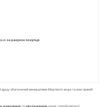
днів
за рахунок покупця
ля душу збагачений мінералами Мертвого моря та має свіжий
о очищення
та
зволоження
шкіри, запобігаючи її