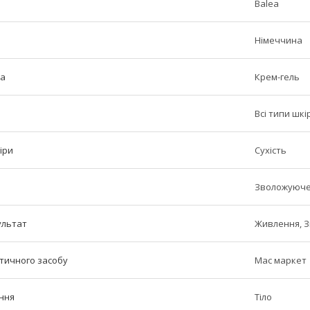
Balea
Німеччина
ша
Крем-гель
Всі типи шкі
іри
Сухість
Зволожуюче
ультат
Живлення, 
етичного засобу
Мас маркет
ння
Тіло