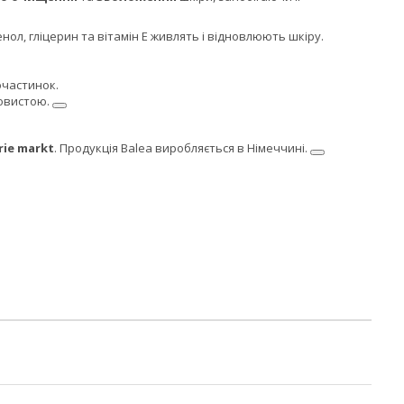
енол, гліцерин та вітамін E живлять і відновлюють шкіру.
очастинок.
ковистою.
ie markt
. Продукція Balea виробляється в Німеччині.