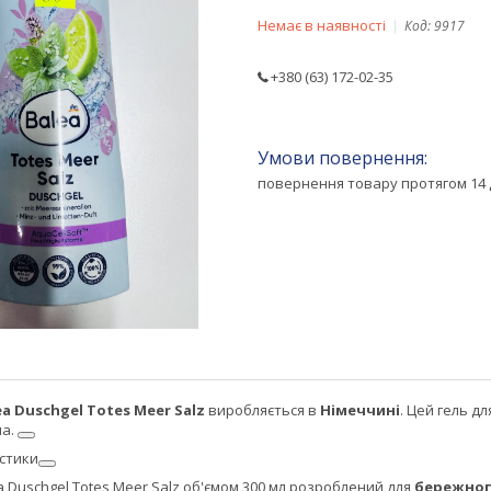
Немає в наявності
Код:
9917
+380 (63) 172-02-35
повернення товару протягом 14 
ea Duschgel Totes Meer Salz
виробляється в
Німеччині
. Цей гель д
ма.
стики
a Duschgel Totes Meer Salz об'ємом 300 мл розроблений для
бережног