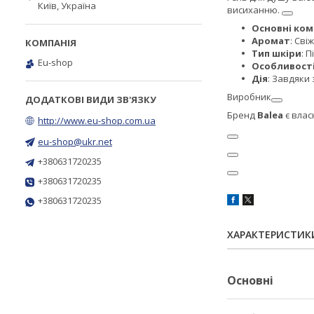
Київ, Україна
висиханню.
Основні ко
Аромат
: Сві
Тип шкіри
: 
Eu-shop
Особливост
Дія
: Завдяки
Виробник
Бренд
Balea
є влас
http://www.eu-shop.com.ua
eu-shop@ukr.net
+380631720235
+380631720235
+380631720235
ХАРАКТЕРИСТИК
Основні