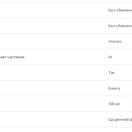
Без обмеже
Без обмеже
Унісекс
них частинок
Ні
Так
Банка
300 мл
Щоденний д