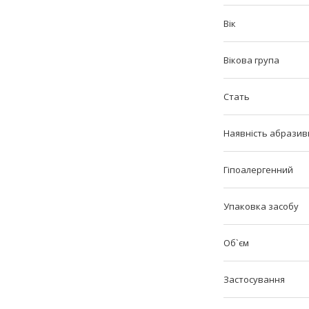
Вік
Вікова група
Стать
Наявність абразив
Гіпоалергенний
Упаковка засобу
Об`єм
Застосування