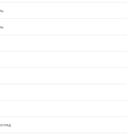
нь
нь
огляд