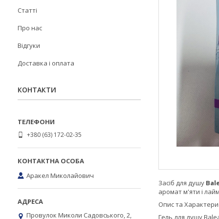
Статті
Про нас
Відгуки
Доставка і оплата
КОНТАКТИ
+380 (63) 172-02-35
Аракел Миколайович
Засіб для душу
Bal
аромат м'яти і лай
Опис та Характери
Провулок Миколи Садовського, 2,
Гель для душу Bale