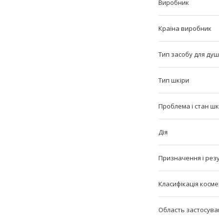
Виробник
Країна виробник
Тип засобу для ду
Тип шкіри
Проблема і стан шк
Дія
Призначення і рез
Класифікація косм
Область застосува