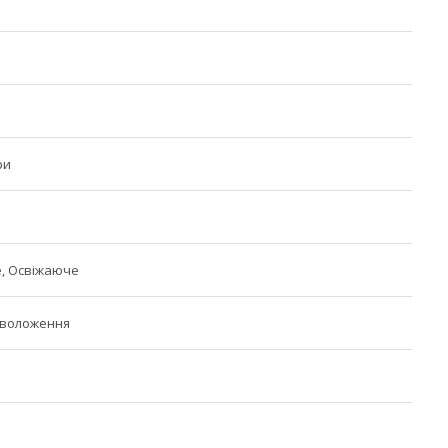
ри
, Освіжаюче
Зволоження