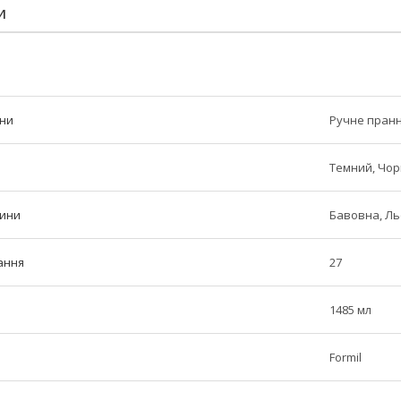
И
ини
Ручне пранн
Темний, Чор
нини
Бавовна, Ль
рання
27
1485 мл
Formil