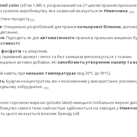
rmil color
(об'єм 1,485 л, розрахований на 27 циклів прання) признач
, з країною виробництва, яка зазвичай вказується як
Німеччина
.
стики продукту
я
: Спеціально розроблений для прання
кольорової білизни
, допома
цвітанню.
ня
: Підходить як для
автоматичного
прання в пральних машинах буд
астивості
:
ь
фосфатів
та алергенів.
, приємний аромат і легко та без залишків виполіскується з тканин.
еціальні активні добавки, які
запобігають утворенню накипу та в
й навіть при
низьких температурах
(від 20°C до 95°C).
ть
: Будучи концентратом, він є економічним у використанні; рекомен
редньому забрудненні.
сною торговою маркою (private label) німецької глобальної мережі д
обництво самого гелю найчастіше здійснюється на заводах у
Німеччи
сть цього вказується власник бренду Lidl.