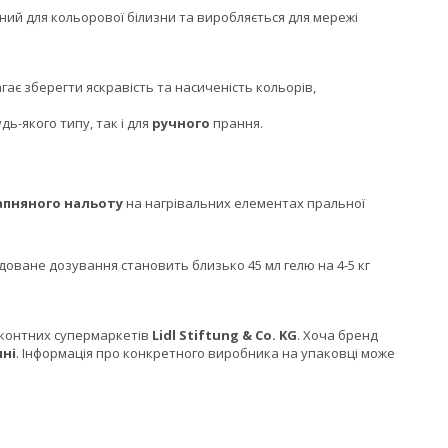
ений для кольорової білизни та виробляється для мережі
гає зберегти яскравість та насиченість кольорів,
ь-якого типу, так і для
ручного
прання.
апняного нальоту
на нагрівальних елементах пральної
доване дозування становить близько 45 мл гелю на 4-5 кг
исконтних супермаркетів
Lidl Stiftung & Co. KG
. Хоча бренд
ні
. Інформація про конкретного виробника на упаковці може