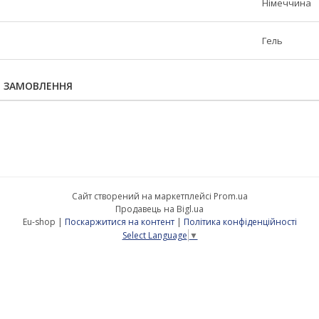
Німеччина
Гель
Я ЗАМОВЛЕННЯ
Сайт створений на маркетплейсі
Prom.ua
Продавець на Bigl.ua
Eu-shop |
Поскаржитися на контент
|
Політика конфіденційності
Select Language
▼