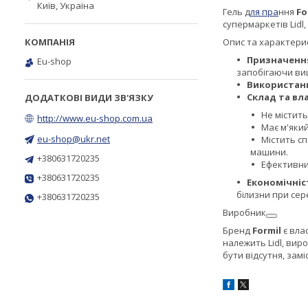
Київ, Україна
Гель д
ля пра
ння
Fo
супермаркетів Lidl
Опис та характери
Призначенн
Eu-shop
запобігаючи ви
Використан
Склад та вл
Не містит
http://www.eu-shop.com.ua
Має м'який
eu-shop@ukr.net
Містить сп
машини.
+380631720235
Ефективни
+380631720235
Економічніс
білизни при се
+380631720235
Виробник
Бренд
Formil
є вла
належить Lidl, вир
бути відсутня, замі