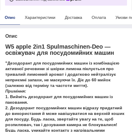
Опис
Характеристики
Доставка
Оплата
Умови п
Опис
W5 apple 2in1 Spulmaschinen-Deo —
освіжувач для посудомийних машин
"Дезодорант для посудомийних машин із комбінацією
активної речовини зі шкірки лимона піклується про
тривалий лимонний аромат і додатково нейтралізує
неприємні запахи, не маскуючи їх. Діє до 60 мийок
(залежно від терміну та частоти миття).
Приміння:
1. Вийміть дезодорант для посудомийних машин із
паковання.
2. Дезодорант посудомийних машин відразу придатний
до використання й може навішуватися на верхній кошик
для посуду. Будь ласка, звертайте увагу на те, щоб
розпилювач, так і дозування камера не блокувалися!
Будь ласка, уникайте контакту з нагрівальними