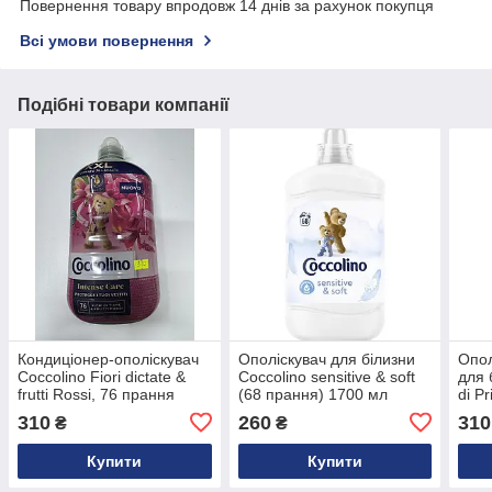
Повернення товару впродовж 14 днів за рахунок покупця
Всі умови повернення
Подібні товари компанії
Кондиціонер-ополіскувач
Ополіскувач для білизни
Опол
Coccolino Fiori dictate &
Coccolino sensitive & soft
для 
frutti Rossi, 76 прання
(68 прання) 1700 мл
di P
мл
310
260
310
₴
₴
Купити
Купити