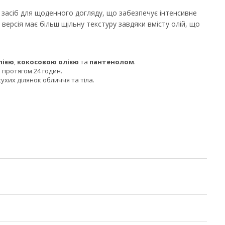
засіб для щоденного догляду, що забезпечує інтенсивне
я версія має більш щільну текстуру завдяки вмісту олій, що
лією
,
кокосовою олією
та
пантенолом
.
 протягом 24 годин.
ухих ділянок обличчя та тіла.