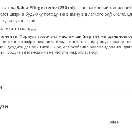
 та тіла
Balea Pflegecreme (250 ml)
— це насичений живильний 
ист шкіри в будь-яку погоду. На відміну від легкого
Soft Creme
, ц
ою для сухої шкіри.
истики та склад
поненти:
Формула збагачена
маслом ши (каріте)
,
мигдальною о
 висиханню шкіри, покращує її еластичність та підтримує зволоження
я:
Підходить для всіх типів шкіри, але особливо рекомендований для с
ь:
Продукт є веганським і не містить мікропластику.
И
ути
Balea