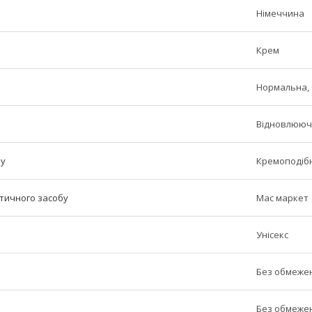
Німеччина
Крем
Нормальна, 
Відновлююч
бу
Кремоподіб
етичного засобу
Мас маркет
Унісекс
Без обмеже
Без обмеже