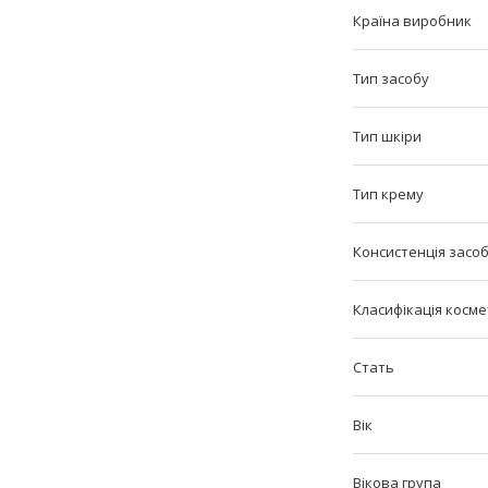
Країна виробник
Тип засобу
Тип шкіри
Тип крему
Консистенція засо
Класифікація косм
Стать
Вік
Вікова група