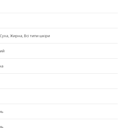
Суха, Жирна, Всі типи шкіри
ий
на
нь
нь