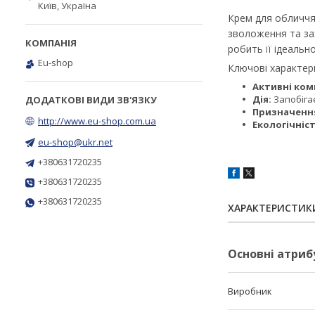
Київ, Україна
Крем для обличчя
зволоження та зах
робить її ідеальн
Eu-shop
Ключові характер
Активні ком
Дія:
Запобігає
Призначенн
http://www.eu-shop.com.ua
Екологічніст
eu-shop@ukr.net
+380631720235
+380631720235
+380631720235
ХАРАКТЕРИСТИК
Основні атриб
Виробник