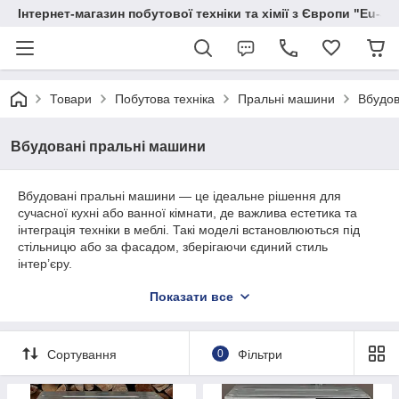
Інтернет-магазин побутової техніки та хімії з Європи "Eu-S
Товари
Побутова техніка
Пральні машини
Вбудов
Вбудовані пральні машини
Вбудовані пральні машини — це ідеальне рішення для
сучасної кухні або ванної кімнати, де важлива естетика та
інтеграція техніки в меблі. Такі моделі встановлюються під
стільницю або за фасадом, зберігаючи єдиний стиль
інтер’єру.
EU-SHOP пропонує вбудовані пральні машини з Європи
Показати все
брендів Bosch, Siemens, Miele, AEG та інших. Усі моделі
проходять повну технічну перевірку та надаються з
гарантією.
Сортування
0
Фільтри