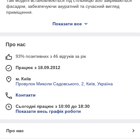
Такі моделі встановлюються під стільницю або закриваються
фасадом, забезпечуючи акуратний та сучасний вигляд
приміщення.
Основними перевагами вбудованих моделей є знижений
Показати все
рівень шуму, спеціальні кріплення для фасадів та компактні
габарити. Найчастіше такі пральні машини представлені
брендами Bosch, Siemens, Miele та AEG, що гарантує
Про нас
надійність і довговічність експлуатації.
У EU-SHOP ви можете придбати як нові (вітринні), так і
93% позитивних з 46 відгуків за рік
перевірені б/в вбудовані пральні машини з Європи. Кожна
модель проходить повну технічну підготовку та надається з
Працює з 18.09.2012
гарантією.
м. Київ
Провулок Миколи Садовського, 2, Київ, Україна
Контакти
Сьогодні працює з 10:00 до 18:30
Показати весь графік роботи
Про нас