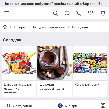
Інтернет-магазин побутової техніки та хімії з Європи "Eu-S
Товари
Продукти харчування
Солодощі
Солодощі
Цукерки жувальні і
Шоколадні і
Жувальні гумки
льодяники,
арахісові пасти
желейні і
шоколадні
Сортування
0
Фільтри