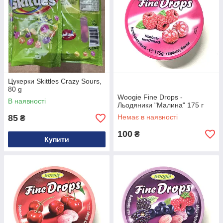
Цукерки Skittles Crazy Sours,
80 g
Woogie Fine Drops -
В наявності
Льодяники "Малина" 175 г
85
Немає в наявності
₴
100
₴
Купити