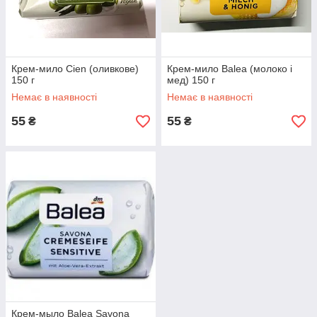
Крем-мило Cien (оливкове)
Крем-мило Balea (молоко і
150 г
мед) 150 г
Немає в наявності
Немає в наявності
55
55
₴
₴
Крем-мыло Balea Savona