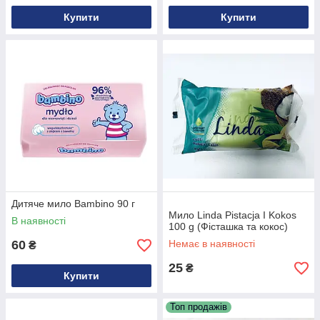
Купити
Купити
Дитяче мило Bambino 90 г
Мило Linda Pistacja I Kokos
В наявності
100 g (Фісташка та кокос)
60
Немає в наявності
₴
25
₴
Купити
Топ продажів